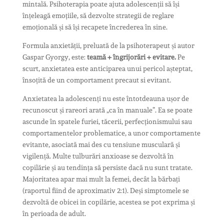
mintală. Psihoterapia poate ajuta adolescenții să își
înțeleagă emoțiile, să dezvolte strategii de reglare
emoțională și să își recapete încrederea în sine.
Formula anxietății, preluată de la psihoterapeut și autor
Gaspar Gyorgy, este:
teamă + îngrijorări + evitare.
Pe
scurt, anxietatea este anticiparea unui pericol așteptat,
însoțită de un comportament precaut si evitant.
Anxietatea la adolescenți nu este întotdeauna ușor de
recunoscut și rareori arată „ca în manuale”. Ea se poate
ascunde în spatele furiei, tăcerii, perfecționismului sau
comportamentelor problematice, a unor comportamente
evitante, asociată mai des cu tensiune musculară și
vigilență. Multe tulburări anxioase se dezvoltă în
copilărie și au tendința să persiste dacă nu sunt tratate.
Majoritatea apar mai mult la femei, decât la bărbați
(raportul fiind de aproximativ 2:1). Deși simptomele se
dezvoltă de obicei in copilărie, acestea se pot exprima și
în perioada de adult.