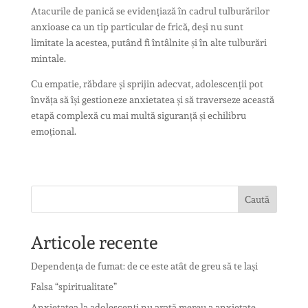
Atacurile de panică se evidențiază în cadrul tulburărilor
anxioase ca un tip particular de frică, deși nu sunt
limitate la acestea, putând fi întâlnite și în alte tulburări
mintale.
Cu empatie, răbdare și sprijin adecvat, adolescenții pot
învăța să își gestioneze anxietatea și să traverseze această
etapă complexă cu mai multă siguranță și echilibru
emoțional.
Caută
Articole recente
Dependența de fumat: de ce este atât de greu să te lași
Falsa “spiritualitate”
Anxietatea la adolescenți nu arată mereu a anxietate