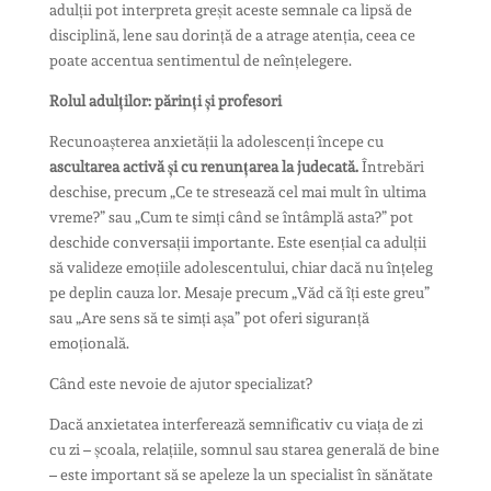
adulții pot interpreta greșit aceste semnale ca lipsă de
disciplină, lene sau dorință de a atrage atenția, ceea ce
poate accentua sentimentul de neînțelegere.
Rolul adulților: părinți și profesori
Recunoașterea anxietății la adolescenți începe cu
ascultarea activă și cu renunțarea la judecată.
Întrebări
deschise, precum „Ce te stresează cel mai mult în ultima
vreme?” sau „Cum te simți când se întâmplă asta?” pot
deschide conversații importante. Este esențial ca adulții
să valideze emoțiile adolescentului, chiar dacă nu înțeleg
pe deplin cauza lor. Mesaje precum „Văd că îți este greu”
sau „Are sens să te simți așa” pot oferi siguranță
emoțională.
Când este nevoie de ajutor specializat?
Dacă anxietatea interferează semnificativ cu viața de zi
cu zi – școala, relațiile, somnul sau starea generală de bine
– este important să se apeleze la un specialist în sănătate