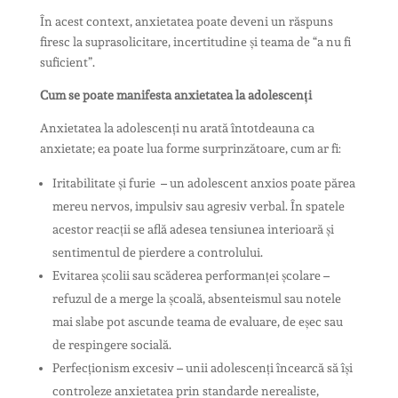
În acest context, anxietatea poate deveni un răspuns
firesc la suprasolicitare, incertitudine și teama de “a nu fi
suficient”.
Cum se poate manifesta anxietatea la adolescenți
Anxietatea la adolescenți nu arată întotdeauna ca
anxietate; ea poate lua forme surprinzătoare, cum ar fi:
Iritabilitate și furie – un adolescent anxios poate părea
mereu nervos, impulsiv sau agresiv verbal. În spatele
acestor reacții se află adesea tensiunea interioară și
sentimentul de pierdere a controlului.
Evitarea școlii sau scăderea performanței școlare –
refuzul de a merge la școală, absenteismul sau notele
mai slabe pot ascunde teama de evaluare, de eșec sau
de respingere socială.
Perfecționism excesiv – unii adolescenți încearcă să își
controleze anxietatea prin standarde nerealiste,