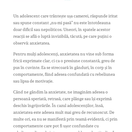
Un adolescent care trântește ușa camerei, răspunde iritat
sau spune constant „nu-mi pasă” nu este întotdeauna
doar dificil sau nepoliticos. Uneori, în spatele acestor
reacții se află o luptă invizibilă, tăcută, pe care puțini o
observă: anxietatea.
Pentru mulți adolescenți, anxietatea nu vine sub forma
fricii exprimate clar, ci ca o presiune constantă, greu de
pus în cuvinte. Ea se strecoară în gânduri, în corp și în
comportamente, fiind adesea confundată cu rebeliunea
sau lipsa de motivație.
Când ne gândim la anxietate, ne imaginăm adesea o
persoană speriată, retrasă, care plânge sau își exprimă
deschis îngrijorările. În cazul adolescenților, însă,
anxietatea este adesea mult mai greu de recunoscut. De
multe ori, ea nu se manifestă prin teamă evidentă, ci prin
comportamente care pot fi ușor confundate cu