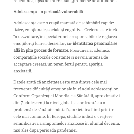
rebeliunea, lipsa de interes sau „probleme de atitudine”.
Adolescența – o perioadă vulnerabilă
Adolescența este o etapă marcată de schimbări rapide:
fizice, emoționale, sociale și cognitive. Creierul este încă
în dezvoltare, în special zonele responsabile de reglarea
emoțiilor și luarea deciziilor, iar
identitatea personală se
află în plin proces de formare
. Presiunea academică,
comparațiile sociale constante și nevoia intensă de
acceptare creează un teren fertil pentru apariția
anxietății.
Datele arată că anxietatea este una dintre cele mai
frecvente dificultăți emoționale în rândul adolescenților.
Conform Organizației Mondiale a Sănătății, aproximativ 1
din 7 adolescenți la nivel global se confruntă cu o
problemă de sănătate mintală, anxietatea fiind printre
cele mai comune. În Europa, studiile indică o creștere
semnificativă a simptomelor anxioase în ultimul deceniu,
mai ales după perioada pandemiei.