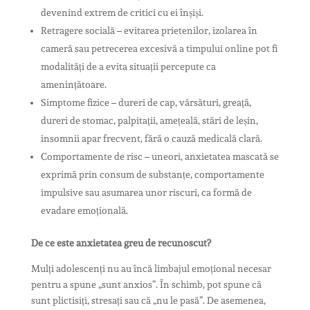
devenind extrem de critici cu ei înșiși.
Retragere socială – evitarea prietenilor, izolarea în
cameră sau petrecerea excesivă a timpului online pot fi
modalități de a evita situații percepute ca
amenințătoare.
Simptome fizice – dureri de cap, vărsături, greață,
dureri de stomac, palpitații, amețeală, stări de leșin,
insomnii apar frecvent, fără o cauză medicală clară.
Comportamente de risc – uneori, anxietatea mascată se
exprimă prin consum de substanțe, comportamente
impulsive sau asumarea unor riscuri, ca formă de
evadare emoțională.
De ce este anxietatea greu de recunoscut?
Mulți adolescenți nu au încă limbajul emoțional necesar
pentru a spune „sunt anxios”. În schimb, pot spune că
sunt plictisiți, stresați sau că „nu le pasă”. De asemenea,